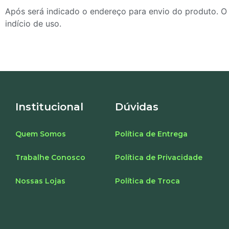
Após será indicado o endereço para envio do produto. O
indício de uso.
Institucional
Dúvidas
Quem Somos
Política de Entrega
Trabalhe Conosco
Política de Privacidade
Nossas Lojas
Política de Troca